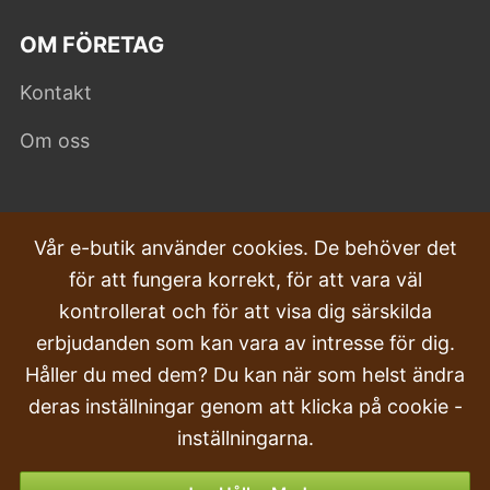
OM FÖRETAG
Kontakt
Om oss
VANLIGA FRÅGOR
Vår e-butik använder cookies. De behöver det
för att fungera korrekt, för att vara väl
Klagomål
kontrollerat och för att visa dig särskilda
Transport och leverans
erbjudanden som kan vara av intresse för dig.
Håller du med dem? Du kan när som helst ändra
Beställa
deras inställningar genom att klicka på cookie -
Returer & Återbetalningar
inställningarna.
Betalningsalternativ