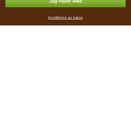
Jag Håller Med
Jasmine konstgjord boll 45 cm
Inställning av kakor
119 kr