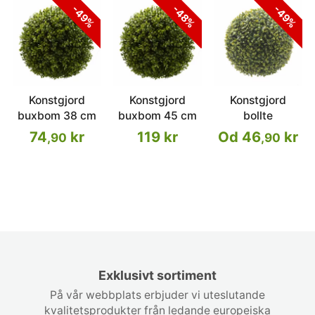
-49%
-48%
-49%
Konstgjord
Konstgjord
Konstgjord
buxbom 38 cm
buxbom 45 cm
bollte
74
kr
119 kr
Od 46
kr
,90
,90
Exklusivt sortiment
På vår webbplats erbjuder vi uteslutande
kvalitetsprodukter från ledande europeiska