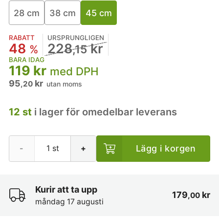
28 cm
38 cm
45 cm
RABATT
URSPRUNGLIGEN
48
228
kr
%
,15
BARA IDAG
119 kr
med DPH
95
kr
,20
utan moms
12 st
i lager för omedelbar leverans
Lägg i korgen
-
+
Kurir att ta upp
179
kr
,00
måndag 17 augusti