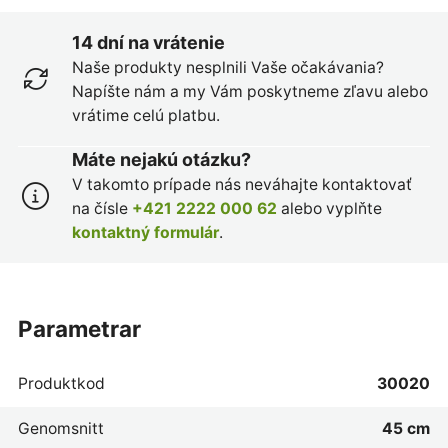
14 dní na vrátenie
Naše produkty nesplnili Vaše očakávania?
Napíšte nám a my Vám poskytneme zľavu alebo
vrátime celú platbu.
Máte nejakú otázku?
V takomto prípade nás neváhajte kontaktovať
na čísle
+421 2222 000 62
alebo vyplňte
kontaktný formulár
.
parametrar
Produktkod
30020
Genomsnitt
45 cm