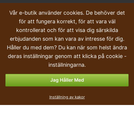
VANLIGA FRÅGOR
Vår e-butik använder cookies. De behöver det
för att fungera korrekt, för att vara väl
Klagomål
kontrollerat och för att visa dig särskilda
Transport och leverans
erbjudanden som kan vara av intresse för dig.
Håller du med dem? Du kan när som helst ändra
Beställa
deras inställningar genom att klicka på cookie -
Returer & Återbetalningar
inställningarna.
Betalningsalternativ
Jag Håller Med
Inställning av kakor