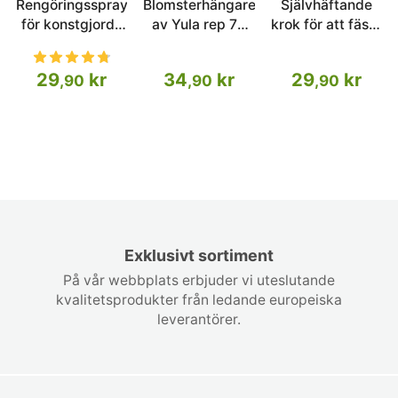
Rengöringsspray
Blomsterhängare
Självhäftande
för konstgjorda
av Yula rep 75
krok för att fästa
växter
cm
en konstgjord
häck
29
kr
34
kr
29
kr
,90
,90
,90
transparent
50x50mm -
påse med 5
delar
Exklusivt sortiment
På vår webbplats erbjuder vi uteslutande
kvalitetsprodukter från ledande europeiska
leverantörer.