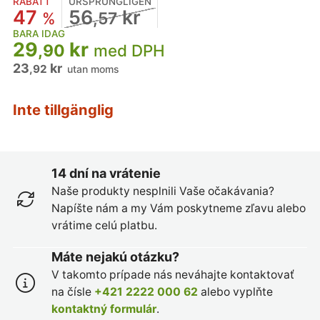
RABATT
URSPRUNGLIGEN
47
56
kr
%
,57
BARA IDAG
29
kr
,90
med DPH
23
kr
,92
utan moms
Inte tillgänglig
14 dní na vrátenie
Naše produkty nesplnili Vaše očakávania?
Napíšte nám a my Vám poskytneme zľavu alebo
vrátime celú platbu.
Máte nejakú otázku?
V takomto prípade nás neváhajte kontaktovať
na čísle
+421 2222 000 62
alebo vyplňte
kontaktný formulár
.