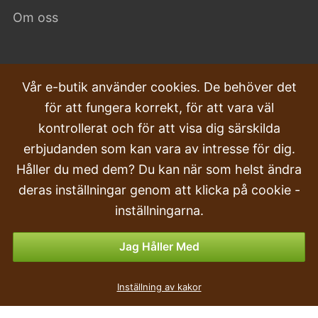
Om oss
VANLIGA FRÅGOR
Vår e-butik använder cookies. De behöver det
för att fungera korrekt, för att vara väl
Klagomål
kontrollerat och för att visa dig särskilda
Transport och leverans
erbjudanden som kan vara av intresse för dig.
Håller du med dem? Du kan när som helst ändra
Beställa
deras inställningar genom att klicka på cookie -
Returer & Återbetalningar
inställningarna.
Betalningsalternativ
Jag Håller Med
Konstgjord häckrem svart 300 × 4,8 mm - påse med 100 st
Inställning av kakor
29
kr
,90