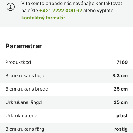
V takomto prípade nás neváhajte kontaktovať
na čísle
+421 2222 000 62
alebo vyplňte
kontaktný formulár
.
parametrar
Produktkod
7169
Blomkrukans höjd
3.3 cm
Blomkrukans bredd
25 cm
Urkrukans längd
25 cm
Urkrukmaterial
plast
Blomkrukans färg
rostig