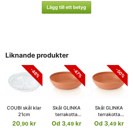
Lägg till ett betyg
liknande produkter
-46%
-47%
-50%
COUBI skål klar
Skål GLINKA
Skål GLINKA
21cm
terrakotta
terrakotta
14,5cm
14,5cm
20
kr
Od 3
kr
Od 3
kr
,90
,49
,49