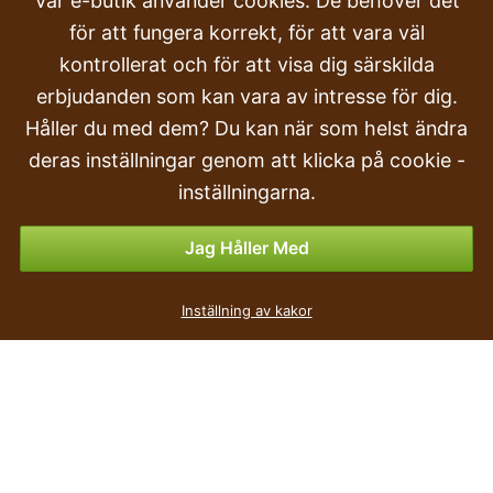
Vår e-butik använder cookies. De behöver det
för att fungera korrekt, för att vara väl
Klagomål
kontrollerat och för att visa dig särskilda
Transport och leverans
erbjudanden som kan vara av intresse för dig.
Håller du med dem? Du kan när som helst ändra
Beställa
deras inställningar genom att klicka på cookie -
Returer & Återbetalningar
inställningarna.
Betalningsalternativ
Jag Håller Med
TERRA rund terrakottaskål 25cm
Inställning av kakor
3
kr
,49