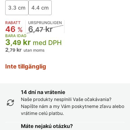
3.3 cm
4.4 cm
RABATT
URSPRUNGLIGEN
46
6
kr
%
,47
BARA IDAG
3
kr
,49
med DPH
2
kr
,79
utan moms
Inte tillgänglig
14 dní na vrátenie
Naše produkty nesplnili Vaše očakávania?
Napíšte nám a my Vám poskytneme zľavu alebo
vrátime celú platbu.
Máte nejakú otázku?