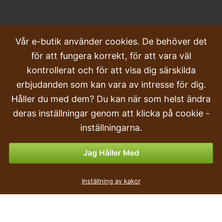
VANLIGA FRÅGOR
Vår e-butik använder cookies. De behöver det
för att fungera korrekt, för att vara väl
Klagomål
kontrollerat och för att visa dig särskilda
Transport och leverans
erbjudanden som kan vara av intresse för dig.
Håller du med dem? Du kan när som helst ändra
Beställa
deras inställningar genom att klicka på cookie -
Returer & Återbetalningar
inställningarna.
Betalningsalternativ
Jag Håller Med
Inställning av kakor
populär