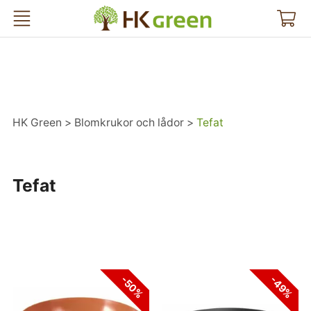
HK Green
HK Green
Blomkrukor och lådor
Tefat
Tefat
-50%
-49%