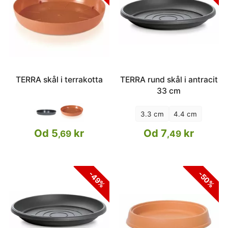
TERRA skål i terrakotta
TERRA rund skål i antracit
33 cm
3.3 cm
4.4 cm
Od 5
kr
Od 7
kr
,69
,49
-49%
-50%