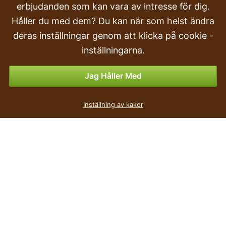
Transport och leverans
erbjudanden som kan vara av intresse för dig.
Håller du med dem? Du kan när som helst ändra
Beställa
deras inställningar genom att klicka på cookie -
Returer & Återbetalningar
inställningarna.
Betalningsalternativ
Jag Håller Med
Låda med skål RATOLLA CASE mocca 48,9 cm
Inställning av kakor
29
kr
,90