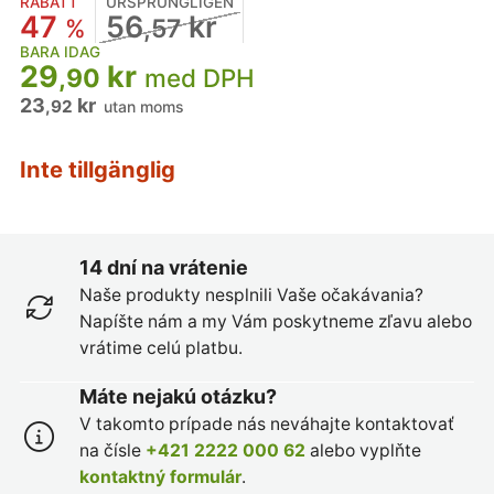
RABATT
URSPRUNGLIGEN
47
56
kr
%
,57
BARA IDAG
29
kr
,90
med DPH
23
kr
,92
utan moms
Inte tillgänglig
14 dní na vrátenie
Naše produkty nesplnili Vaše očakávania?
Napíšte nám a my Vám poskytneme zľavu alebo
vrátime celú platbu.
Máte nejakú otázku?
V takomto prípade nás neváhajte kontaktovať
na čísle
+421 2222 000 62
alebo vyplňte
kontaktný formulár
.