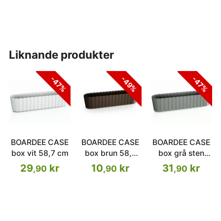
liknande produkter
-47%
-49%
-47%
BOARDEE CASE
BOARDEE CASE
BOARDEE CASE
box vit 58,7 cm
box brun 58,7
box grå sten
cm
58,7 cm
29
kr
10
kr
31
kr
,90
,90
,90