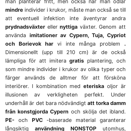
man planterar fritt, men också när man odlar
mindre
individer i krukor, måste man också se till
att eventuell infektion inte äventyrar andra
prydnadsväxter
eller
nyttiga
växter. Genom att
använda
imitationer av Cypern, Tuja, Cypriot
och Borievok har
vi inte många problem
.
Dimensionellt (upp till 210 cm) är de också
lämpliga för att imitera
gratis
plantering, och
som mindre individer i krukor av olika typer och
färger används de alltmer för att försköna
interiörer. I kombination med
eteriska
oljor är
illusionen av verkligheten perfekt. Under
underhåll är det bara nödvändigt
att torka damm
från konstgjorda Cypern
och skölja det ibland.
PE-
och
PVC
-baserade material garanterar
långsiktig
användning NONSTOP
utomhus,