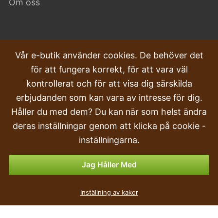
Om oss
VANLIGA FRÅGOR
Vår e-butik använder cookies. De behöver det
för att fungera korrekt, för att vara väl
Klagomål
kontrollerat och för att visa dig särskilda
Transport och leverans
erbjudanden som kan vara av intresse för dig.
Håller du med dem? Du kan när som helst ändra
Beställa
deras inställningar genom att klicka på cookie -
Returer & Återbetalningar
inställningarna.
Betalningsalternativ
Jag Håller Med
Inställning av kakor