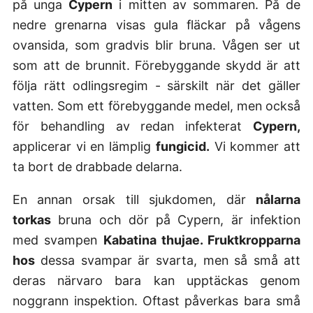
på unga
Cypern
i mitten av sommaren. På de
nedre grenarna visas gula fläckar på vågens
ovansida, som gradvis blir bruna. Vågen ser ut
som att de brunnit. Förebyggande skydd är att
följa rätt odlingsregim - särskilt när det gäller
vatten. Som ett förebyggande medel, men också
för behandling av redan infekterat
Cypern,
applicerar vi en lämplig
fungicid.
Vi kommer att
ta bort de drabbade delarna.
En annan orsak till sjukdomen, där
nålarna
torkas
bruna och dör på Cypern, är infektion
med svampen
Kabatina thujae. Fruktkropparna
hos
dessa svampar är svarta, men så små att
deras närvaro bara kan upptäckas genom
noggrann inspektion.
Oftast påverkas bara små