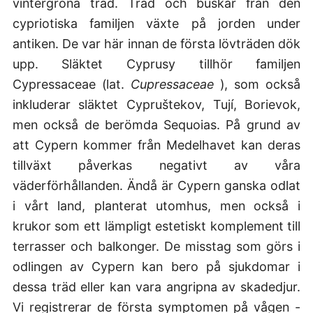
vintergröna träd. Träd och buskar från den
cypriotiska familjen växte på jorden under
antiken. De var här innan de första lövträden dök
upp. Släktet Cyprusy tillhör familjen
Cypressaceae (lat.
Cupressaceae
), som också
inkluderar släktet Cypruštekov, Tují, Borievok,
men också de berömda Sequoias. På grund av
att Cypern kommer från Medelhavet kan deras
tillväxt påverkas negativt av våra
väderförhållanden. Ändå är Cypern ganska odlat
i vårt land, planterat utomhus, men också i
krukor som ett lämpligt estetiskt komplement till
terrasser och balkonger. De misstag som görs i
odlingen av Cypern kan bero på sjukdomar i
dessa träd eller kan vara angripna av skadedjur.
Vi registrerar de första symptomen på vågen -