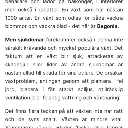
behållare och lådor på balkonger, i interiörer
men också i rabatter. En växt som har nästan
1000 arter. En växt som odlas för både vackra
blommor och vackra blad - det här är
Begonia.
Men sjukdomar
förekommer också i denna inte
särskilt krävande och mycket populära växt. Det
faktum att en växt blir sjuk, attackeras av
skadedjur eller lider av andra sjukdomar är
nästan alltid till skada för sina odlare. De orsakar
växtproblem, antingen genom att plantera i fel
jord, placera i för starkt solljus, otillräcklig
ventilation eller felaktig vattning och växtnäring.
Det finns flera tecken på att växten inte har rätt
och de syns snart. Växten är mindre vital.
Stammarna hänger. Bladen fläckar eller tappar