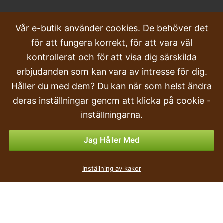
VANLIGA FRÅGOR
Vår e-butik använder cookies. De behöver det
för att fungera korrekt, för att vara väl
Klagomål
kontrollerat och för att visa dig särskilda
Transport och leverans
erbjudanden som kan vara av intresse för dig.
Håller du med dem? Du kan när som helst ändra
Beställa
deras inställningar genom att klicka på cookie -
Returer & Återbetalningar
inställningarna.
Betalningsalternativ
Jag Håller Med
Inställning av kakor