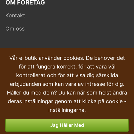
OM FÖRETAG
Kontakt
Om oss
VANLIGA FRÅGOR
Vår e-butik använder cookies. De behöver det
för att fungera korrekt, för att vara väl
Klagomål
kontrollerat och för att visa dig särskilda
Transport och leverans
erbjudanden som kan vara av intresse för dig.
Håller du med dem? Du kan när som helst ändra
Beställa
deras inställningar genom att klicka på cookie -
Returer & Återbetalningar
inställningarna.
Betalningsalternativ
Jag Håller Med