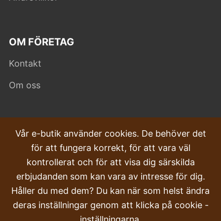
OM FÖRETAG
Kontakt
Om oss
VANLIGA FRÅGOR
Vår e-butik använder cookies. De behöver det
för att fungera korrekt, för att vara väl
Klagomål
kontrollerat och för att visa dig särskilda
Transport och leverans
erbjudanden som kan vara av intresse för dig.
Håller du med dem? Du kan när som helst ändra
Beställa
deras inställningar genom att klicka på cookie -
Returer & Återbetalningar
inställningarna.