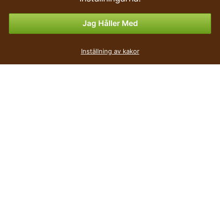
Betalningsalternativ
Jag Håller Med
Inställning av kakor
det billigaste
Priset
Höjd
Bredd