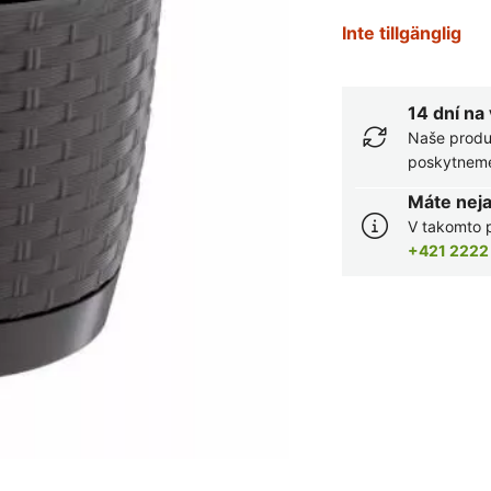
Inte tillgänglig
14 dní na
Naše produ
poskytneme 
Máte nej
V takomto p
+421 2222