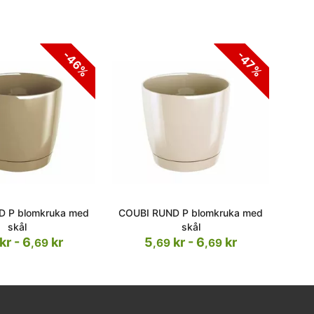
-46%
-47%
D P blomkruka med
COUBI RUND P blomkruka med
COU
skål
skål
kr - 6
kr
5
kr - 6
kr
,69
,69
,69