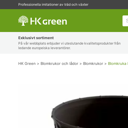
Professionella imitationer av träd och växter
HK Green
Exklusivt sortiment
På vår webbplats erbjuder vi uteslutande kvalitetsprodukter från
ledande europeiska leverantörer.
HK Green
Blomkrukor och lådor
Blomkrukor
Blomkruka