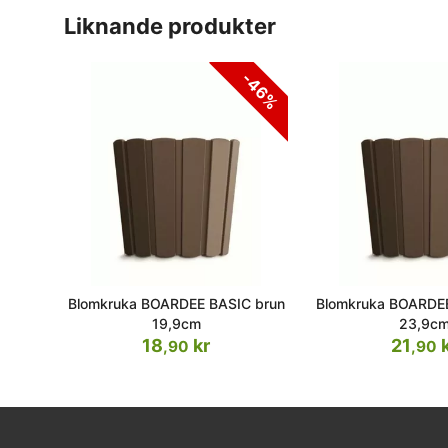
liknande produkter
-46%
Blomkruka BOARDEE BASIC brun
Blomkruka BOARDEE
19,9cm
23,9c
18
kr
21
k
,90
,90