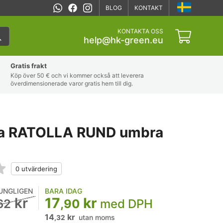
BLOG
KONTAKT
KONTAKTA OSS
help@hk-green.eu
Gratis frakt
Köp över 50 € och vi kommer också att leverera
överdimensionerade varor gratis hem till dig.
a RATOLLA RUND umbra
UNGLIGEN
BARA IDAG
kr
17
kr
62
,90
med DPH
14
kr
utan moms
,32