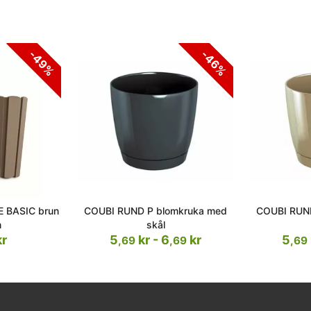
-49%
-46%
 BASIC brun
COUBI RUND P blomkruka med
COUBI RUN
m
skål
r
5
kr - 6
kr
5
,69
,69
,69