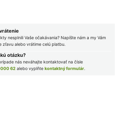
 vrátenie
kty nesplnili Vaše očakávania? Napíšte nám a my Vám
zľavu alebo vrátime celú platbu.
akú otázku?
rípade nás neváhajte kontaktovať na čísle
 000 62
alebo vyplňte
kontaktný formulár
.