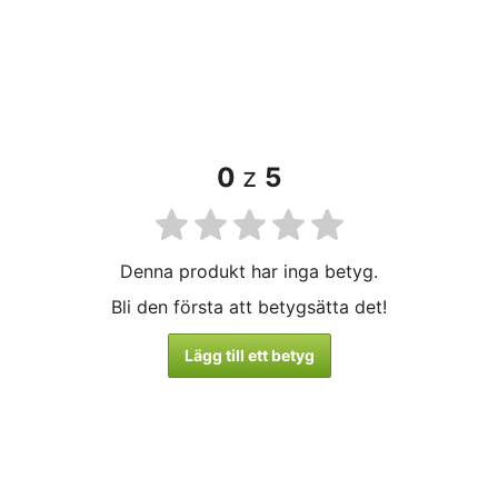
0
z
5
Denna produkt har inga betyg.
Bli den första att betygsätta det!
Lägg till ett betyg